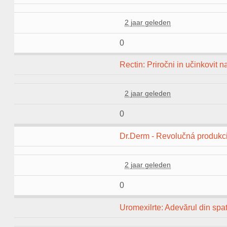
2 jaar geleden
0
Rectin: Priročni in učinkovit 
2 jaar geleden
0
Dr.Derm - Revolučná produkci
2 jaar geleden
0
Uromexilrte: Adevărul din spat