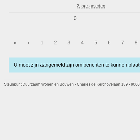
2 jaar geleden
0
«
‹
1
2
3
4
5
6
7
8
U moet zijn aangemeld zijn om berichten te kunnen plaats
Steunpunt Duurzaam Wonen en Bouwen - Charles de Kerchovelaan 189 - 9000 Ge