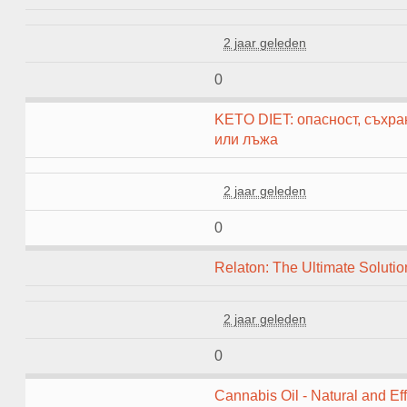
2 jaar geleden
0
KETO DIET: опасност, съхран
или лъжа
2 jaar geleden
0
Relaton: The Ultimate Solutio
2 jaar geleden
0
Cannabis Oil - Natural and Eff